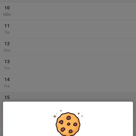
10
Mån
11
Tis
12
Ons
13
Tor
14
Fre
15
Lör
16
Sön
v.34