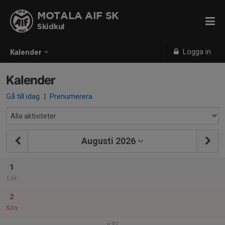
MOTALA AIF SK
Skidkul
Logga in
Kalender
Kalender
Gå till idag
|
Prenumerera
Augusti 2026
1
Lör
2
Sön
v.32