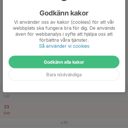
17
Godkänn kakor
Mån
Vi använder oss av kakor (cookies) för att vår
18
webbplats ska fungera bra för dig. De används
Tis
även för webbanalys i syfte att hjälpa oss att
19
förbättra våra tjänster.
Så använder vi cookies
Ons
20
Godkänn alla kakor
Tor
21
Bara nödvändiga
Fre
22
Lör
23
Sön
v.35