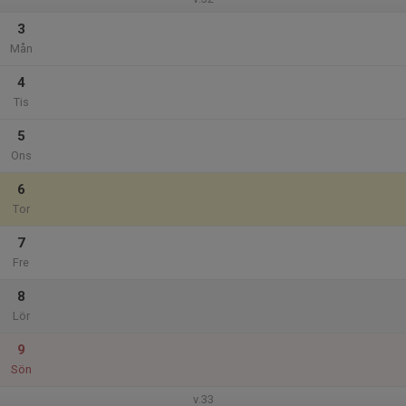
3
Mån
4
Tis
5
Ons
6
Tor
7
Fre
8
Lör
9
Sön
v.33