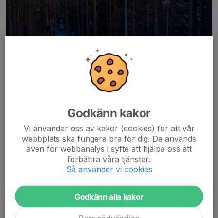
Godkänn kakor
Vi använder oss av kakor (cookies) för att vår
webbplats ska fungera bra för dig. De används
även för webbanalys i syfte att hjälpa oss att
Helgen 3-4/1 var det Morapinglan två dagar med klassiskt
förbättra våra tjänster.
distans på lördagen och skate distans på söndagen. Elmer och
Så använder vi cookies
Alvar Spetz var på plats båda två. Elmer fick två 11:e platser och
Alvar gjorde bra insatser han också....
Godkänn alla kakor
Läs mer
Bara nödvändiga