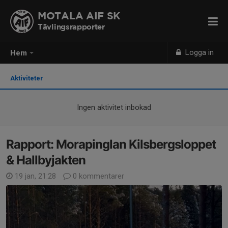
MOTALA AIF SK
Tävlingsrapporter
Logga in
Hem
Aktiviteter
Ingen aktivitet inbokad
Rapport: Morapinglan Kilsbergsloppet
& Hallbyjakten
19 jan, 21:28
0 kommentarer