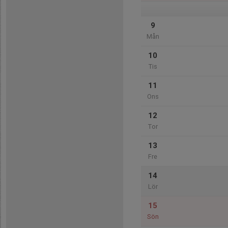
9
Mån
10
Tis
11
Ons
12
Tor
13
Fre
14
Lör
15
Sön