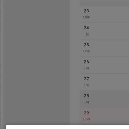
23
Mån
24
Tis
25
Ons
26
Tor
27
Fre
28
Lör
29
Sön