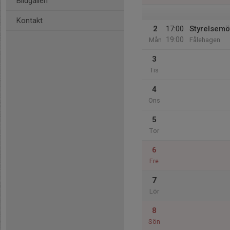
Bildgalleri
Kontakt
2
17:00
Styrelsemö
19:00
Mån
Fålehagen
3
Tis
4
Ons
5
Tor
6
Fre
7
Lör
8
Sön