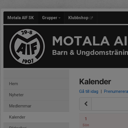
Motala AIF SK
Grupper
Klubbshop
MOTALA AI
Barn & Ungdomsträni
Kalender
Hem
Gå till idag
|
Prenumerer
Nyheter
Medlemmar
Kalender
1
Sön