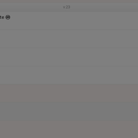
v.23
te