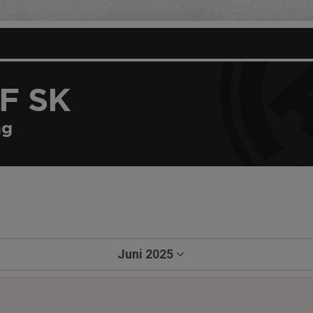
F SK
ng
a
Juni 2025