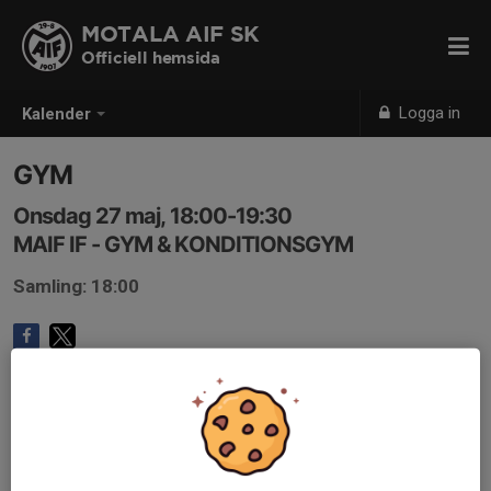
MOTALA AIF SK
Officiell hemsida
Logga in
Kalender
GYM
Onsdag 27 maj, 18:00-19:30
MAIF IF - GYM & KONDITIONSGYM
Samling: 18:00