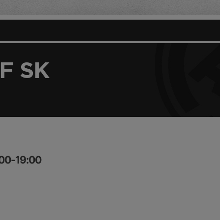
F SK
:00-19:00