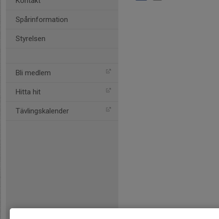
Kontakt
Spårinformation
Styrelsen
Bli medlem
Hitta hit
Tävlingskalender